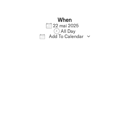
When
22 mai 2025
All Day
Add To Calendar
iCalendar
Office 365
Outlo