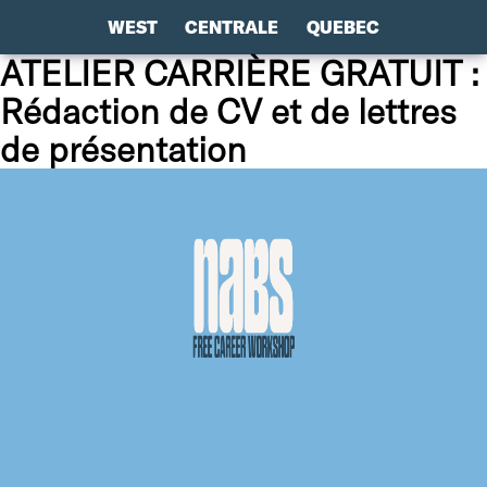
WEST
CENTRALE
QUEBEC
ATELIER CARRIÈRE GRATUIT :
Rédaction de CV et de lettres
de présentation