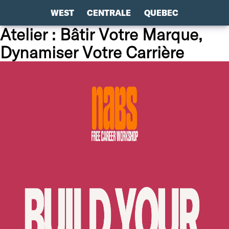
WEST
CENTRALE
QUEBEC
Atelier : Bâtir Votre Marque,
Dynamiser Votre Carrière